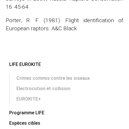
16: 45-64.
Porter, R. F. (1981). Flight identification of
European raptors. A&C Black.
Aller
LIFE EUROKITE
au
contenu
Crimes commis contre les oiseaux
Electrocution et collision
EUROKITE+
Programme LIFE
Espèces cibles